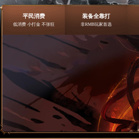
平民消费
装备全靠打
低消费 小打金 不张狂
非RMB玩家首选