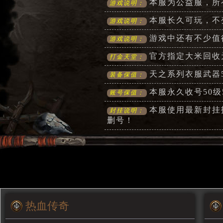
本服为公益服，所
游戏说明：
本服长久可玩，不
游戏说明：
游戏中还有不少值
游戏说明：
官方指定大米回收
打金天堂：
天之系列衣服武器
装备保值：
本服永久收号50级5
账号保值：
本服使用最新封挂
封挂说明：
删号！
热血传奇