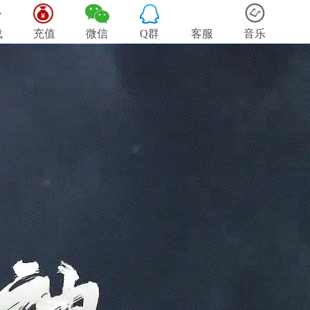
载
充值
微信
Q群
客服
音乐