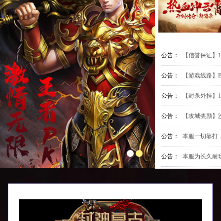
公告：
【信誉保证】
公告：
【游戏线路】
公告：
【封杀外挂】
公告：
【攻城奖励】
公告：
本服一切靠打
公告：
本服为长久耐玩服