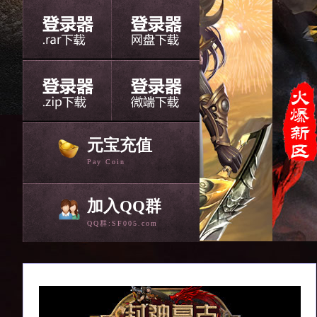
元宝充值
Pay Coin
加入QQ群
QQ群:SF005.com