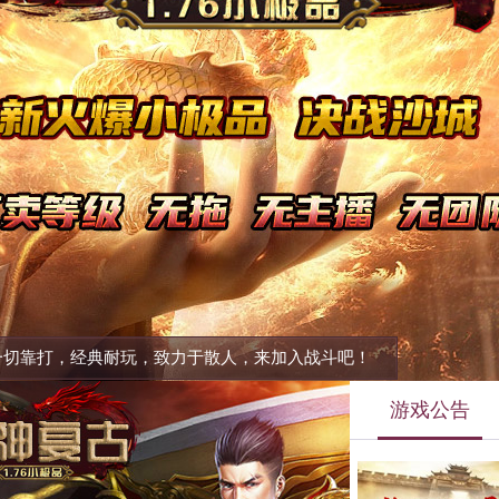
一切靠打，经典耐玩，致力于散人，来加入战斗吧！
游戏公告