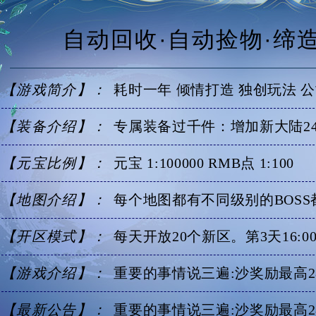
自动回收·自动捡物·缔
【游戏简介】：
耗时一年 倾情打造 独创玩法 
【装备介绍】：
专属装备过千件：增加新大陆2
【元宝比例】：
元宝 1:100000 RMB点 1:100
【地图介绍】：
每个地图都有不同级别的BOS
【开区模式】：
每天开放20个新区。第3天16:
【游戏介绍】：
重要的事情说三遍:沙奖励最高288
【最新公告】：
重要的事情说三遍:沙奖励最高288