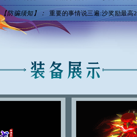
【防骗须知】：
重要的事情说三遍:沙奖励最高288