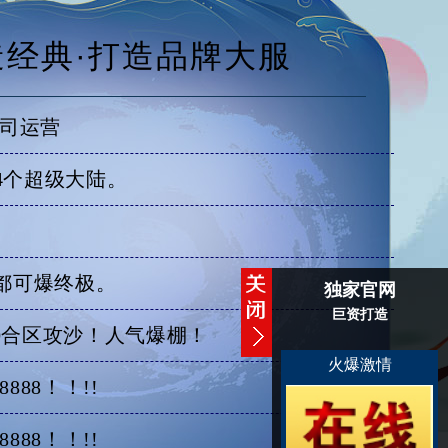
造经典·打造品牌大服
公司运营
4个超级大陆。
S都可爆终极。
独家官网
巨资打造
00合区攻沙！人气爆棚！
火爆激情
88！！!!
88！！!!