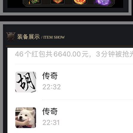
装备展示
/ ITEM SHOW