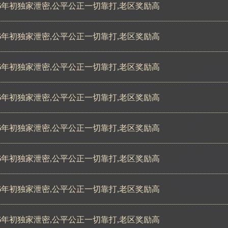
26年初独家泄密,公平公正一切靠打,老区奖励高
26年初独家泄密,公平公正一切靠打,老区奖励高
26年初独家泄密,公平公正一切靠打,老区奖励高
26年初独家泄密,公平公正一切靠打,老区奖励高
26年初独家泄密,公平公正一切靠打,老区奖励高
26年初独家泄密,公平公正一切靠打,老区奖励高
26年初独家泄密,公平公正一切靠打,老区奖励高
26年初独家泄密,公平公正一切靠打,老区奖励高