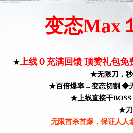
变态Ma
上线０充满回馈 顶赞礼包免
★
★
无限刀，秒
★
百倍爆率→变态切割 ◆
★
上线直接干BOS
★
刀
无限首杀首爆，保证人人