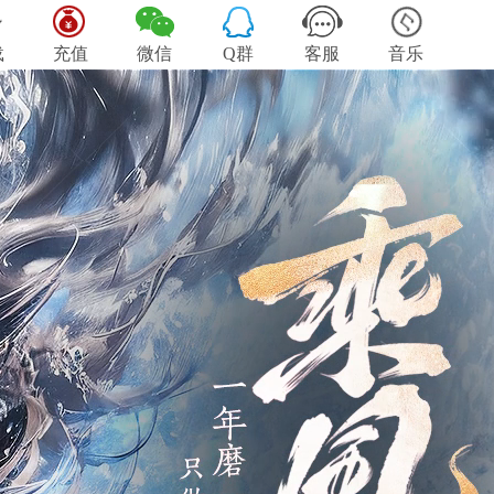
载
充值
微信
Q群
客服
音乐