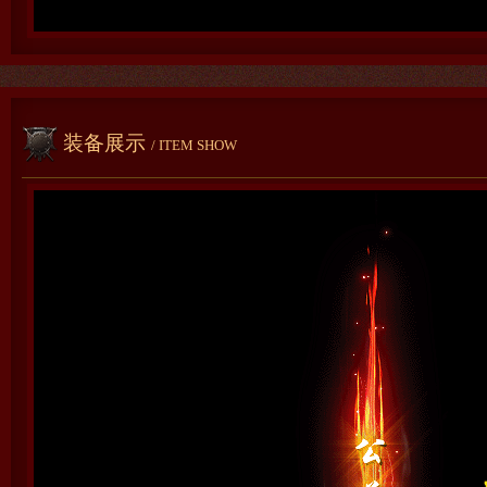
装备展示
/ ITEM SHOW