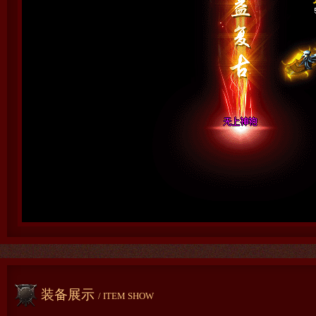
装备展示
/ ITEM SHOW