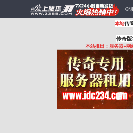

传
本站
传奇版
本站推出：服务器+网