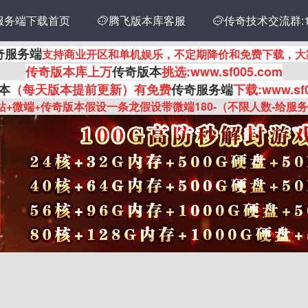
服务端下载首页
传奇技术交流群:14
腾飞版本库客服

奇服务端
支持商业开区和单机娱乐，不定期降价和免费下载，大
传奇
版本库上万
传奇版本
挑选:www.sf005.com
本
（每天版本提前更新
）有
免费
传奇服务端
下载:www.sf
站+微端+传奇版本假设一条龙假设带微端180-（不限人数-给服