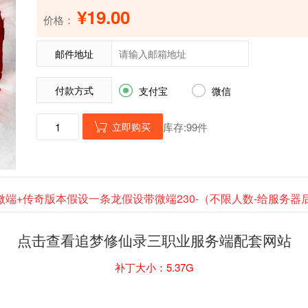
¥19.00
价格：
邮件地址
付款方式


支付宝
微信
立即购买
库存:99件

微端+传奇版本假设一条龙假设带微端230-（不限人数-给服务
点击查看追梦修仙录三职业服务端配套网站
补丁大小：5.37G