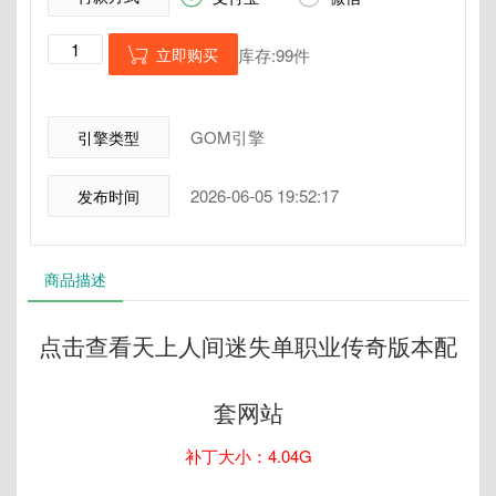
立即购买
库存:99件

GOM引擎
引擎类型
2026-06-05 19:52:17
发布时间
商品描述
点击查看天上人间迷失单职业传奇版本配
套网站
补丁大小：4.04G