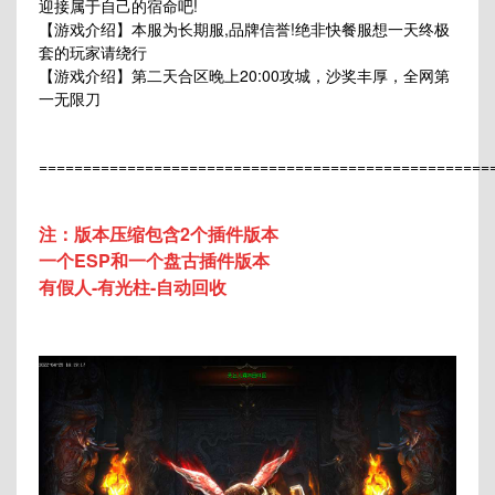
迎接属于自己的宿命吧!
【游戏介绍】本服为长期服,品牌信誉!绝非快餐服想一天终极
套的玩家请绕行
【游戏介绍】第二天合区晚上20:00攻城，沙奖丰厚，全网第
一无限刀
===================================================
注：版本压缩包含2个插件版本
一个ESP和一个盘古插件版本
有假人-有光柱-自动回收