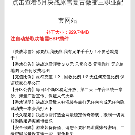
点击查看5月决战冰雪复古微变三职业配
套网站
补丁大小：929.74MB
注自动拾取功能需ESP插件
《决战冰雪》你要战,我便战,我有兄弟千千万！不要怂就是
干！
【游戏公告】决战冰雪顶赞３０元 只卖会员 元宝靠打 无充值
地图 无任何收费地图
【充值比例】灵符充值 1:2，回收比例 1:2 无任何充值比例 保
证玩家公平公正
【开区公告】每日4个新区稳定开放、第二天下午合区统一拿
沙、海量广告宣传、保证人气火爆
【游戏说明】决战冰雪散人好混装备靠打无任何合成无任何隐
藏消费一本会员打天下
【长久稳定】决战冰雪打造全网最稳定传奇游戏，抵制一切坑
服跑路服远离赌博娱乐
【安全保障】游戏装备保值、请您不要轻易泄露账号密码、二
级密码尽量设置难一些、避免损失