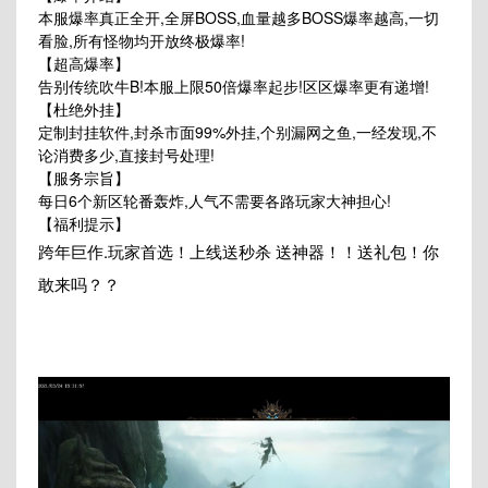
本服爆率真正全开,全屏BOSS,血量越多BOSS爆率越高,一切
看脸,所有怪物均开放终极爆率!
【超高爆率】
告别传统吹牛B!本服上限50倍爆率起步!区区爆率更有递增!
【杜绝外挂】
定制封挂软件,封杀市面99%外挂,个别漏网之鱼,一经发现,不
论消费多少,直接封号处理!
【服务宗旨】
每日6个新区轮番轰炸,人气不需要各路玩家大神担心!
【福利提示】
跨年巨作.玩家首选！上线送秒杀 送神器！！送礼包！你
敢来吗？？