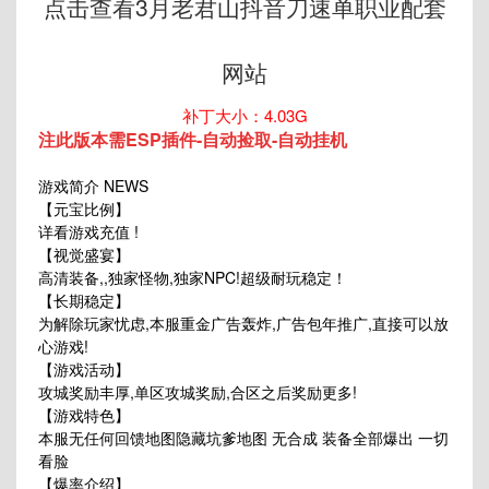
点击查看3月老君山抖音刀速单职业配套
网站
补丁大小：4.03G
注此版本需ESP插件-自动捡取-自动挂机
游戏简介 NEWS
【元宝比例】
详看游戏充值 !
【视觉盛宴】
高清装备,,独家怪物,独家NPC!超级耐玩稳定！
【长期稳定】
为解除玩家忧虑,本服重金广告轰炸,广告包年推广,直接可以放
心游戏!
【游戏活动】
攻城奖励丰厚,单区攻城奖励,合区之后奖励更多!
【游戏特色】
本服无任何回馈地图隐藏坑爹地图 无合成 装备全部爆出 一切
看脸
【爆率介绍】