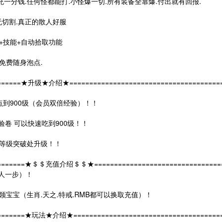
.不充一分钱.任何怪都能打.小怪爆一切.所有装备全靠爆.付出就有回报.
.无切割.真正的散人好服
笠+技能+自动拾取功能
免费随身泡点.
========★升级★介绍★=======================================
泡点到900级（会员双倍经验）！！
经验卷 可以快速吃到900级！！
21 等级突破处升级！！
=========★＄＄充值介绍＄＄★=================================
快人一步）！
领宝宝（生肖.天之.特戒.RMB都可以换取充值）！
=========★玩法★介绍★======================================