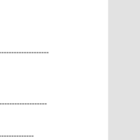
===================
==================
=============