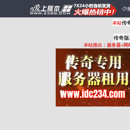

传
本站
传奇版
本站推出：服务器+网