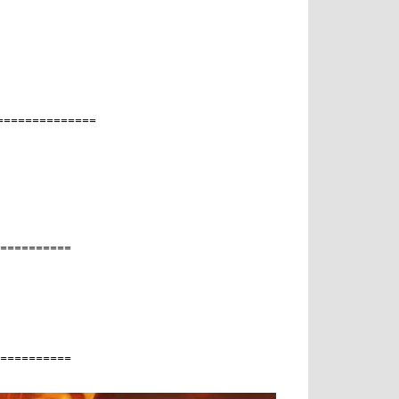
=============
==========
==========