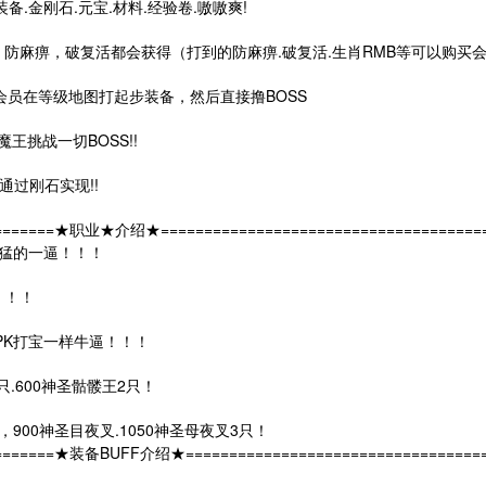
.金刚石.元宝.材料.经验卷.嗷嗷爽!
S，防麻痹，破复活都会获得（打到的防麻痹.破复活.生肖RMB等可以购买会
会员在等级地图打起步装备，然后直接撸BOSS
王挑战一切BOSS!!
可通过刚石实现!!
=========★职业★介绍★======================================
K猛的一逼！！！
！！！
PK打宝一样牛逼！！！
只.600神圣骷髅王2只！
，900神圣目夜叉.1050神圣母夜叉3只！
=========★装备BUFF介绍★===================================