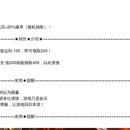
有成员+20%爆率（随机抽取）！
=========★转区★介绍★======================================
达到 100，即可领取200！
充 值200就能领取400，以此类推
========友情★提醒=========================================
的以为能赢
望各位谨慎，游戏只是娱乐
赌博服，让游戏回归本质！
========友情★提醒=========================================