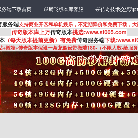
服务端下载首页
传奇技术交流群:14
腾飞版本库客服

奇服务端
支持商业开区和单机娱乐，不定期降价和免费下载，大
传奇
版本库上万
传奇版本
挑选:www.sf005.com
本
（每天版本提前更新
）有
免费
传奇服务端
下载:www.sf
站+微端+传奇版本假设一条龙假设带微端180-（不限人数-给服