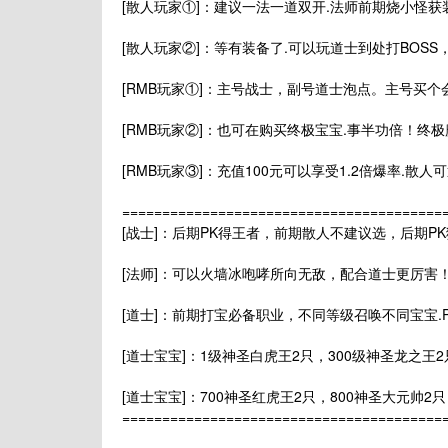
[散人玩家①]：建议一法一道双开.法师前期烧小怪获装备
[散人玩家②]：等有装备了.可以玩道士到处打BOS
[RMB玩家①]：主号战士，副号道士泡点。主号买个
[RMB玩家②]：也可在购买终极宝宝.事半功倍！终极魔
[RMB玩家③]：充值100元可以享受1.2倍爆率.散人
======================================
[战士]：后期PK得王者，前期散人不建议选，后期P
[法师]：可以火墙冰咆哮所向无敌，配合道士更厉害
[道士]：前期打宝必备职业，不同等级召唤不同宝宝.
[道士宝宝]：1级神圣白虎王2只，300级神圣龙之王2
[道士宝宝]：700神圣红虎王2只，800神圣大元帅2只
======================================