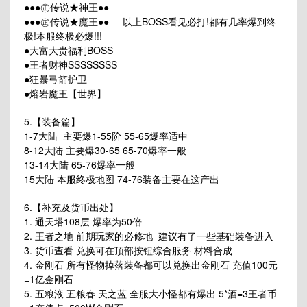
●●●㊣传说★神王●●
●●●㊣传说★魔王●● 以上BOSS看见必打!都有几率爆到终
极!本服终极必爆!!!
●大富大贵福利BOSS
●王者财神SSSSSSSS
●狂暴弓箭护卫
●熔岩魔王【世界】
5.【装备篇】
1-7大陆 主要爆1-55阶 55-65爆率适中
8-12大陆 主要爆30-65 65-70爆率一般
13-14大陆 65-76爆率一般
15大陆 本服终极地图 74-76装备主要在这产出
6.【补充及货币出处】
1. 通天塔108层 爆率为50倍
2. 王者之地 前期玩家的必修地 建议有了一些基础装备进入
3. 货币查看 兑换可在顶部按钮综合服务 材料合成
4. 金刚石 所有怪物掉落装备都可以兑换出金刚石 充值100元
=1亿金刚石
5. 五粮液 五粮春 天之蓝 全服大小怪都有爆出 5*酒=3王者币