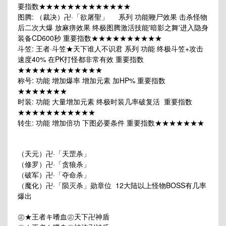
要指数★★★★★★★★★★★★★
图腾: （裁决）卍·「欲屠聖」 系列 功能鞭尸效果 击杀怪物
后二次大爆 放麻痹效果 终极图腾激活技能'暗影之舞'进入隐身
装备CD600秒 重要指数★★★★★★★★★★
斗笠: 王者·斗笠★天下谁人不识君 系列 功能 终极斗笠+攻击
速度40% 在PK打怪都非常有效 重要指数
★★★★★★★★★★★★
称号: 功能 增加爆率 增加元素 加HP% 重要指数
★★★★★★★
时装: 功能 大量增加元素 终极时装几率破复活 重要指数
★★★★★★★★★★★
转生: 功能 增加倍功 下图必要条件 重要指数★★★★★★★
（天元）卍·「天罡杀」
（修罗）卍·「贪狼杀」
（破军）卍·「夺命杀」
（魔化）卍·「陨灭杀」勋章位 12大陆以上怪物BOSS有几率
爆出
㊣★王者キ嗜血㊣天下卍神盾