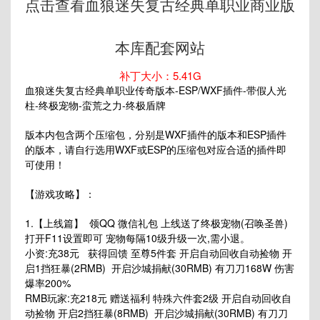
点击查看血狼迷失复古经典单职业商业版
本库配套网站
补丁大小：5.41G
血狼迷失复古经典单职业传奇版本-ESP/WXF插件-带假人光
柱-终极宠物-蛮荒之力-终极盾牌
版本内包含两个压缩包，分别是WXF插件的版本和ESP插件
的版本，请自行选用WXF或ESP的压缩包对应合适的插件即
可使用！
【游戏攻略】：
1.【上线篇】 领QQ 微信礼包 上线送了终极宠物(召唤圣兽)
打开F11设置即可 宠物每隔10级升级一次,需小退。
小资:充38元 获得回馈 至尊5件套 开启自动回收自动捡物 开
启1挡狂暴(2RMB) 开启沙城捐献(30RMB) 有刀刀168W 伤害
爆率200%
RMB玩家:充218元 赠送福利 特殊六件套2级 开启自动回收自
动捡物 开启2挡狂暴(8RMB) 开启沙城捐献(30RMB) 有刀刀