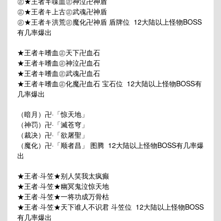
㊣★王者キ喋血㊣神泣卍神盾
㊣★王者キ上古㊣武魂卍神盾
㊣★王者キ洪荒㊣魔化卍神盾 盾牌位 12大陆以上怪物BOSS
有几率爆出
★王者キ嗜血㊣天下卍血石
★王者キ嗜血㊣神泣卍血石
★王者キ嗜血㊣武魂卍血石
★王者キ嗜血㊣化魔卍血石 宝石位 12大陆以上怪物BOSS有
几率爆出
（暗月）卍·「惊天地」
（神罚）卍·「滅苍穹」
（裁决）卍·「欲屠聖」
（魔化）卍·「顺者昌」 图腾 12大陆以上怪物BOSS有几率爆
出
★王者·斗笠★别人笑我太疯癫
★王者·斗笠★幽冥鬼泣惊天地
★王者·斗笠★一将功成万骨枯
★王者·斗笠★天下谁人不识君 斗笠位 12大陆以上怪物BOSS
有几率爆出