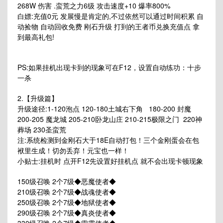
268W 伤害 .蛮荒之力6级 攻击速度+10 爆率800%
白嫖:充值0元 发展慢是肯定的,不过依然可以通过时间积累 自
动捡物 自动回收免费 刚石升级 打到的王者币兑换充值点 拿
到最高礼包!
PS:如果挂机出现卡到的现象可在F12，设置自动练功：十步
一杀
2.【升级篇】
升级途径:1-120泡点 120-180土城右下角 180-200 封魔
200-205 魔龙城 205-210卧龙山庄 210-215极限之门 220神
葬场 230圣蛮荒
注:系统检测到金刚石大于18E自动打包！三个金刚蛋会在包
袱里生成！切勿丢弃！元宝也一样！
小贴士:挂机时 点开F12先设置好挂机点 就不会出现卡顿现象
150级召唤 2个7级◆恶魔使者◆
210级召唤 2个7级◆战魂使者◆
250级召唤 2个7级◆地狱使者◆
290级召唤 2个7级◆真炎使者◆