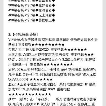
330级召唤 2个7级◆雷霆使者◆
380级召唤 2个7级◆魔罗使者◆
420级召唤 2个7级◆噬魂使者◆
460级召唤 2个7级◆无上真君◆
490级召唤 2个7级◆菩提明王◆
3.【特殊.技能.介绍】
VIP会员:会员等级越高 切割越高 爆率越高 倍功也提高 这个是
基石！重要指数★★★★★★★★★★
蛮荒之力:可最大吸怪20X20 重要指数★★★★★★★
王者之魂:LV5以上可以带传送功能 有倍攻 重要指数★★★
护臂：≤祖皇∏万世≥必杀护臂☆☆☆ 3.2倍天生神力 注:护臂
只能佩戴一个 重要指数★★★★★★★★★
盾牌: ㊣★王者キ嗜血㊣天下卍神盾 系列 功能吸血 最高50%
几率吸血 自身+HP% 终极盾牌激活技能‘’终极时刻‘’进入无敌
状态CD600秒 ★★★★★★★
血石: ★王者キ嗜血㊣化魔卍血石 系列 功能超级加HP 最高
加成3000% 最高每秒回血100W 重要指数
★★★★★★★★★★★★★
勋章: （破军）卍·「夺命杀」 系列 功能对目标攻击伤害吸
收 最高可以吸收30 即敌人砍你100攻击 只有70在你身上 重