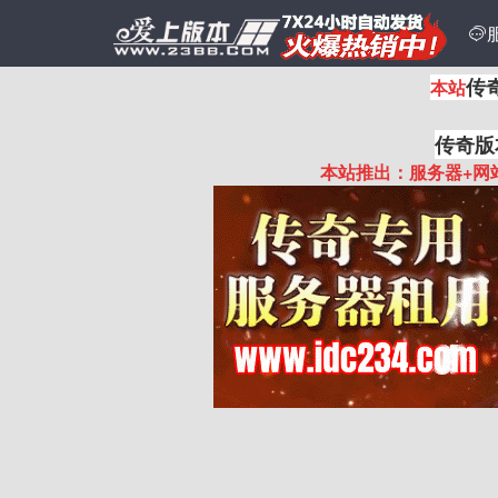

传
本站
传奇版
本站推出：服务器+网