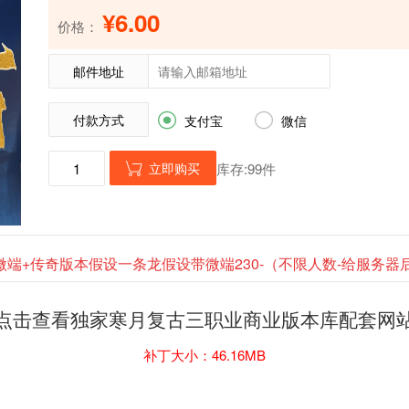
¥6.00
价格：
邮件地址
付款方式


支付宝
微信
立即购买
库存:99件

微端+传奇版本假设一条龙假设带微端230-（不限人数-给服务
点击查看独家寒月复古三职业商业版本库配套网
补丁大小：46.16MB