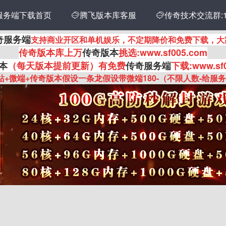
服务端下载首页
传奇技术交流群:14
腾飞版本库客服

奇服务端
支持商业开区和单机娱乐，不定期降价和免费下载，大
传奇
版本库上万
传奇版本
挑选:www.sf005.com
本
（每天版本提前更新
）有
免费
传奇服务端
下载:www.sf
站+微端+传奇版本假设一条龙假设带微端180-（不限人数-给服