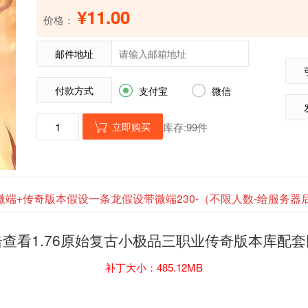
¥11.00
价格：
邮件地址
付款方式


支付宝
微信
立即购买
库存:99件

微端+传奇版本假设一条龙假设带微端230-（不限人数-给服务
击查看1.76原始复古小极品三职业传奇版本库配套
补丁大小：485.12MB