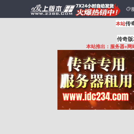

传
本站
传奇版
本站推出：服务器+网