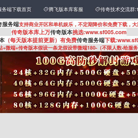
服务端下载首页
传奇技术交流群:14
腾飞版本库客服

奇服务端
支持商业开区和单机娱乐，不定期降价和免费下载，大
传奇
版本库上万
传奇版本
挑选:www.sf005.com
本
（每天版本提前更新
）有
免费
传奇服务端
下载:www.sf
站+微端+传奇版本假设一条龙假设带微端180-（不限人数-给服