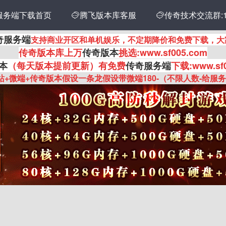
服务端下载首页
传奇技术交流群:14
腾飞版本库客服

奇服务端
支持商业开区和单机娱乐，不定期降价和免费下载，大
传奇
版本库上万
传奇版本
挑选:www.sf005.com
本
（每天版本提前更新
）有
免费
传奇服务端
下载:www.sf
站+微端+传奇版本假设一条龙假设带微端180-（不限人数-给服