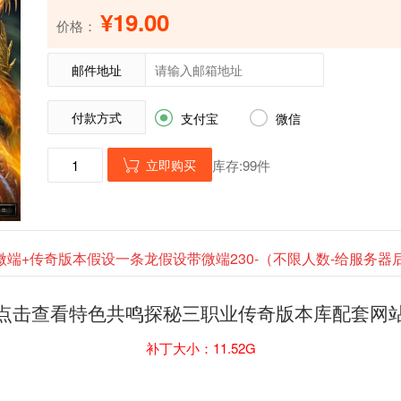
¥19.00
价格：
邮件地址
付款方式


支付宝
微信
立即购买
库存:99件

微端+传奇版本假设一条龙假设带微端230-（不限人数-给服务
点击查看特色共鸣探秘三职业传奇版本库配套网
补丁大小：11.52G