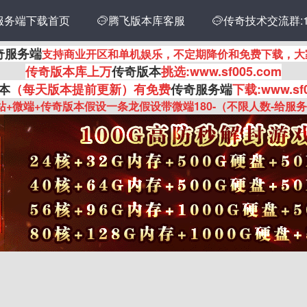
服务端下载首页
传奇技术交流群:14
腾飞版本库客服

奇服务端
支持商业开区和单机娱乐，不定期降价和免费下载，大
传奇
版本库上万
传奇版本
挑选:www.sf005.com
本
（每天版本提前更新
）有
免费
传奇服务端
下载:www.sf
站+微端+传奇版本假设一条龙假设带微端180-（不限人数-给服