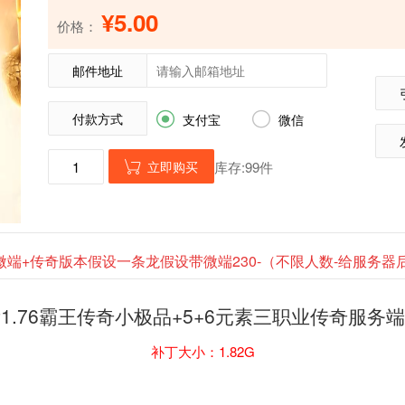
¥5.00
价格：
邮件地址
付款方式


支付宝
微信
立即购买
库存:99件

微端+传奇版本假设一条龙假设带微端230-（不限人数-给服务
1.76霸王传奇小极品+5+6元素三职业传奇服务
补丁大小：1.82G