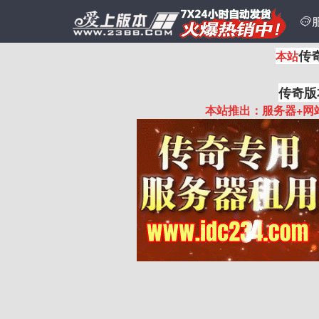

传
本站
传奇版
本站推出：服务器+网