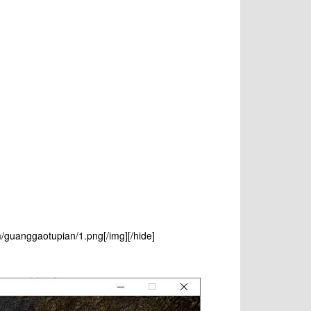
anggaotupian/1.png[/img][/hide]