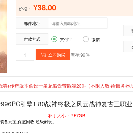
¥38.00
价格：
邮件地址
付款方式


支付宝
微信
立即购买
库存:99件

微端+传奇版本假设一条龙假设带微端230-（不限人数-给服务
996PC引擎1.80战神终极之风云战神复古三职
补丁大小：2.57GB
,装备元宝,保底回收,超级耐玩。