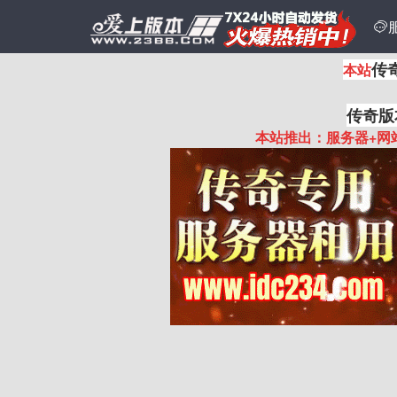

传
本站
传奇版
本站推出：服务器+网