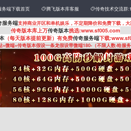
服务端下载首页
传奇技术交流群:14
腾飞版本库客服

奇服务端
支持商业开区和单机娱乐，不定期降价和免费下载，大
传奇
版本库上万
传奇版本
挑选:www.sf005.com
本
（每天版本提前更新
）有
免费
传奇服务端
下载:www.sf
站+微端+传奇版本假设一条龙假设带微端180-（不限人数-给服