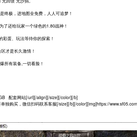
助 无回馈 无沙捐。
地是终极，进地图全免费，人人可追梦！
为了还给玩家一个绿色的1.80战神！
的彩蛋、玩法等待你的探索！
合区才是长久激情！
爆所有装备,一切看脸！
 配套网站[/url][/align][/size][/color][/b]
需要单独购买，微信扫码联系客服[/size][/b][/color][img]https://www.sf05.com/gu