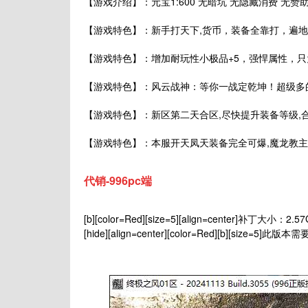
【游戏介绍】：元宝1:600 无暗坑 无隐藏消费 无赞
【游戏特色】：新手打天下,货币，装备全靠打，遍
【游戏特色】：增加耐玩性小极品+5，强悍属性，只
【游戏特色】：风云战神：等你一战定乾坤！超级多
【游戏特色】：新区第二天合区,尽快提升装备等级,
【游戏特色】：本服开天凤天装备完全可爆,魔龙教主
代销-996pc端
[b][color=Red][size=5][align=center]补丁大小：2.57GB
[hide][align=center][color=Red][b][size=5]此版本