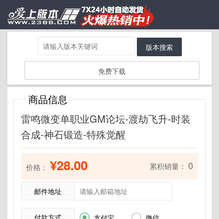
版本搜索
免费下载
商品信息
雷鸣微变单职业GM论坛-渡劫飞升-时装
合成-神石锻造-特殊觉醒
¥28.00
0
累积销量：
价格：
邮件地址
付款方式


支付宝
微信