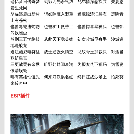
遥忆昔日传奇梦 剑影刀光杀气浓 兄弟情深悲欢共 夫妻恩
爱生死同
杀猫逐鹿出新村 斩妖除魔入盟重 近观绿涛汇碧海 远眺青
山有苍松
也曾毒蛇遭蛇吻 也曾矿工做苦工 也曾惊喜暴神兵 也曾郁
闷砍蛆虫
熬到三五学终技 从此天下我英雄 初次攻城显身手 沙城遍
地是蛟龙
道法施威电符猛 战士逞强火腾空 龙纹骨玉加裁决 对酒当
歌铲皇宫
三更战罢有余悸 旷野处处闻哀鸿 为报友仇下祖玛 为雪妻
恨清蜈蚣
哪有英雄怕诅咒 何来好汉惧名红 终日征战沙场上 怕死莫
来传奇中
ESP插件