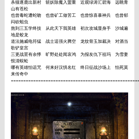
杀猫逐鹿出新村 斩妖除魔入盟重 近观绿涛汇碧海 远眺青
山有苍松
也曾毒蛇遭蛇吻 也曾矿工做苦工 也曾惊喜暴神兵 也曾郁
闷砍蛆虫
熬到三五学终技 从此天下我英雄 初次攻城显身手 沙城遍
地是蛟龙
道法施威电符猛 战士逞强火腾空 龙纹骨玉加裁决 对酒当
歌铲皇宫
三更战罢有余悸 旷野处处闻哀鸿 为报友仇下祖玛 为雪妻
恨清蜈蚣
哪有英雄怕诅咒 何来好汉惧名红 终日征战沙场上 怕死莫
来传奇中
===================================================