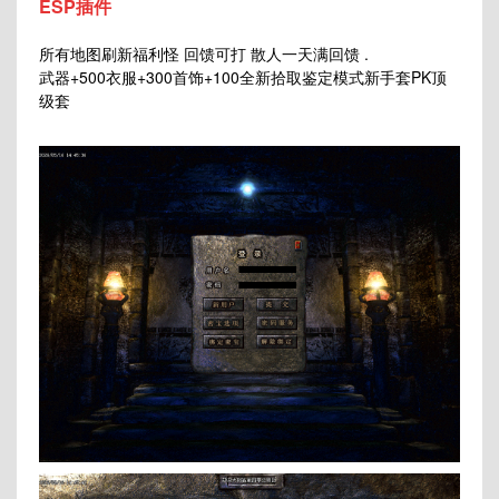
ESP插件
所有地图刷新福利怪 回馈可打 散人一天满回馈 .
武器+500衣服+300首饰+100全新拾取鉴定模式新手套PK顶
级套