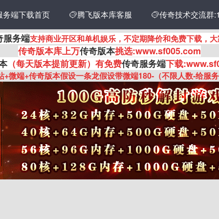
服务端下载首页
传奇技术交流群:14
腾飞版本库客服

奇服务端
支持商业开区和单机娱乐，不定期降价和免费下载，大
传奇
版本库上万
传奇版本
挑选:www.sf005.com
本
（每天版本提前更新
）有
免费
传奇服务端
下载:www.sf
站+微端+传奇版本假设一条龙假设带微端180-（不限人数-给服