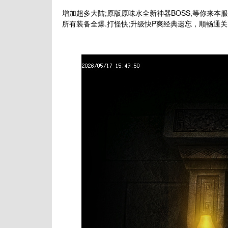
增加超多大陆;原版原味水全新神器BOSS,等你来本
所有装备全爆.打怪快;升级快P爽经典遗忘，顺畅通关