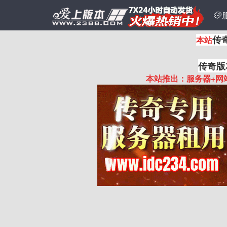

传
本站
传奇版
本站推出：服务器+网