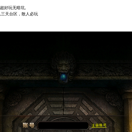
服超好玩无暗坑,
,三天台区，散人必玩