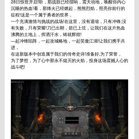
28日惊世开启!听，那战鼓已经擂响，震天动地，唤醒你内心
沉睡的热血!看，那烽火已经燃起，熊熊烈焰，照亮你前行的
征程!这是一个属于勇者的世界，
一个充满激情与挑战的战场!在这里，没有退缩，只有冲锋;没
有失败，只有荣耀!刀已出鞘，箭已上弦，让我们在这片热血
沸腾的土地上，挥洒汗水，铸就辉煌!
—起冲锋陷阵，一起攻城略地，一起笑傲江湖!让我们携手共
进，
在这新版本中创造属于我们的传奇史诗!准备好,为了荣誉，
为了梦想，为了心中那永不熄灭的火焰，投身这场震撼人心的
战斗吧!