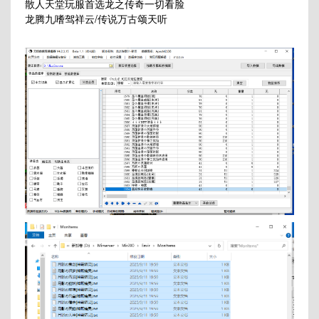
散人天堂玩服首选龙之传奇一切看脸
龙腾九嗜驾祥云/传说万古颂天听