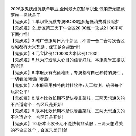
2026版鬼妖姬沉默单职业,全网最火沉默单职业,低消费无隐藏
两横一竖就是干
【鬼妖姬】1.单职业沉默专属BOSS超多超低消费看脸追梦
【鬼妖姬】⒉.新区第三天下午合区20:00统一攻城21:00不可
下图打怪!
【鬼妖姬】3.纯广告服每日六个新区，不管一合二合每次合区
攻城都有大米奖励，保证越合越激情!
【鬼妖姬】4.元宝比例1:10000大米比例1:100!!
【鬼妖姬】5.只为打造散人心目的信誉好服、本服提米直接联
系管理!
【鬼妖姬】6.本服没有充值地图，专属都有自已独特的属性，
一切看脸!看脸!!看脸!
【鬼妖姬】7.本服采用独特的封挂软件+人工检测、确保每个
玩家公平!
【鬼妖姬】8.版本比效长期不是快餐韭菜服，三两天想通关的
不合适这个，合区只是开始!
【鬼妖姬】9.版本比效长期不是快餐韭菜服，三两天想通关的
不合适这个，合区只是开始!
【鬼妖姬】10.版本比效长期不是快餐韭菜服，三两天想通关
的不合适这个，合区只是开始!