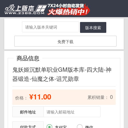
版本搜索
免费下载
商品信息
鬼妖姬沉默单职业GM版本库-四大陆-神
器锻造-仙魔之体-诅咒勋章
¥11.00
0
累积销量：
价格：
邮件地址
付款方式


支付宝
微信