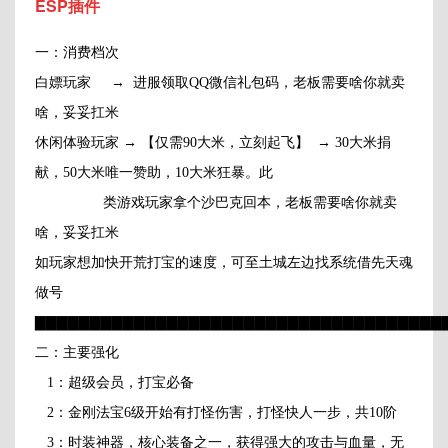
ESP插件
一：消费档次
白嫖玩家 → 进服领取QQ微信礼包码，老板需要啥你就卖
啥，妥妥扛米
休闲体验玩家 → 【仅需90大米，立刻起飞】 → 30大米捐
献，50大米唯一赞助，10大米狂暴。此
类游戏玩家拿个沙巴克回本，老板需要啥你就卖
啥，妥妥扛米
如玩家想加快开荒打宝的速度，可至土城左边找系统借先天魂
做号
▇▇▇▇▇▇▇▇▇▇▇▇▇▇▇▇▇▇▇▇▇▇▇▇▇▇▇▇▇▇▇▇▇▇▇▇▇
二：主要强化
1：超级会员，打宝必备
2：金刚法宝6级开始有打怪伤害，打怪快人一步，共10阶
3：时装神器，核心装备之一，获得强大的攻击与血量，无