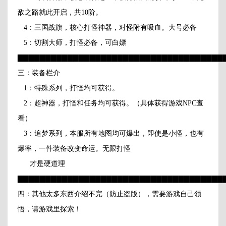
敌之路就此开启，共10阶。
4：三国战旗，核心打怪神器，对怪附有吸血。大号必备
5：切割大师，打怪必备，可白嫖
▇▇▇▇▇▇▇▇▇▇▇▇▇▇▇▇▇▇▇▇▇▇▇▇▇▇▇▇▇▇▇▇▇▇▇▇▇
三：装备栏介
1：特殊系列，打怪均可获得。
2：超神器，打怪和任务均可获得。（具体获得游戏NPC查
看）
3：追梦系列，本服所有地图均可爆出，即使是小怪，也有
爆率，一件装备改变命运。无限打怪
才是硬道理
▇▇▇▇▇▇▇▇▇▇▇▇▇▇▇▇▇▇▇▇▇▇▇▇▇▇▇▇▇▇▇▇▇▇▇▇▇
四：其他太多东西介绍不完（防止盗版），需要游戏自己领
悟，请游戏里探索！