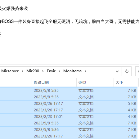
级火爆强势来袭
搀BOSS一件装备直接起飞全服无硬消，无暗坑，脸白当大哥，无需抄能
板