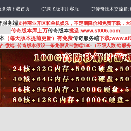
服务端下载首页
传奇技术交流群:14
腾飞版本库客服

奇服务端
支持商业开区和单机娱乐，不定期降价和免费下载，大
传奇
版本库上万
传奇版本
挑选:www.sf005.com
本
（每天版本提前更新
）有
免费
传奇服务端
下载:www.sf
站+微端+传奇版本假设一条龙假设带微端180-（不限人数-给服