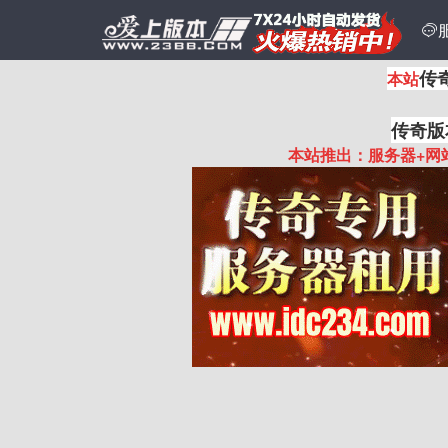

传
本站
传奇版
本站推出：服务器+网