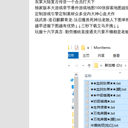
东莱大陆复古传音一个合员打天下
独家版本大游戏章节番外游戏地图100张探索地图超
定制游戏引擎定制素材众多业内大神心血犬作
战武兽-道召麒麟青龙-法召魔兽死神法老散人下图单
越早进服下图越有优势↓↓三秒下载立马开拽↓↓
玩服十六字真言··勤劳搬砖直接通关只要不懒都是老