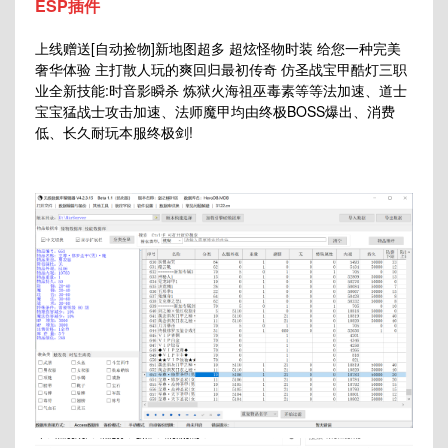
ESP插件
上线赠送[自动捡物]新地图超多 超炫怪物时装 给您一种完美
奢华体验 主打散人玩的爽回归最初传奇 仿圣战宝甲酷灯三职
业全新技能:时音影瞬杀 炼狱火海祖巫毒素等等法加速、道士
宝宝猛战士攻击加速、法师魔甲均由终极BOSS爆出、消费
低、长久耐玩本服终极剑!