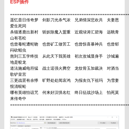
ESP插件
===================================================
遥忆昔日传奇梦 剑影刀光杀气浓 兄弟情深悲欢共 夫妻恩
爱生死同
杀猫逐鹿出新村 斩妖除魔入盟重 近观绿涛汇碧海 远眺青
山有苍松
也曾毒蛇遭蛇吻 也曾矿工做苦工 也曾惊喜暴神兵 也曾郁
闷砍蛆虫
熬到三五学终技 从此天下我英雄 初次攻城显身手 沙城遍
地是蛟龙
道法施威电符猛 战士逞强火腾空 龙纹骨玉加裁决 对酒当
歌铲皇宫
三更战罢有余悸 旷野处处闻哀鸿 为报友仇下祖玛 为雪妻
恨清蜈蚣
哪有英雄怕诅咒 何来好汉惧名红 终日征战沙场上 怕死莫
来传奇中
===================================================