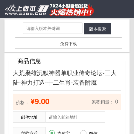
版本搜索
免费下载
商品信息
大荒枭雄沉默神器单职业传奇论坛-三大
陆-神力打造-十二生肖-装备附魔
¥9.00
0
累积销量：
价格：
邮件地址
付款方式


支付宝
微信