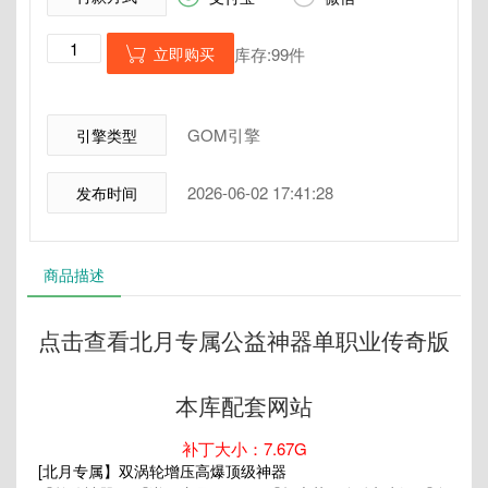
立即购买
库存:99件

GOM引擎
引擎类型
2026-06-02 17:41:28
发布时间
商品描述
点击查看北月专属公益神器单职业传奇版
本库配套网站
补丁大小：7.67G
[北月专属】双涡轮增压高爆顶级神器