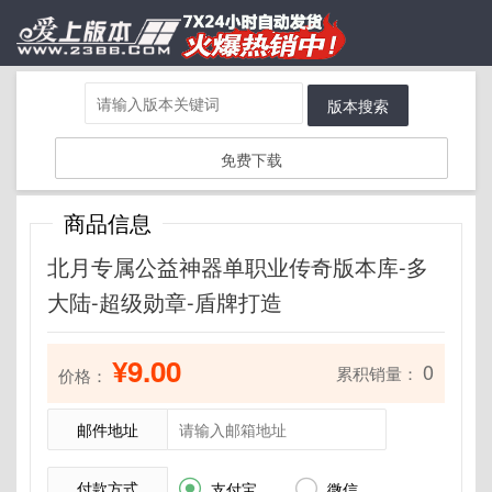
版本搜索
免费下载
商品信息
北月专属公益神器单职业传奇版本库-多
大陆-超级勋章-盾牌打造
¥9.00
0
累积销量：
价格：
邮件地址
付款方式


支付宝
微信