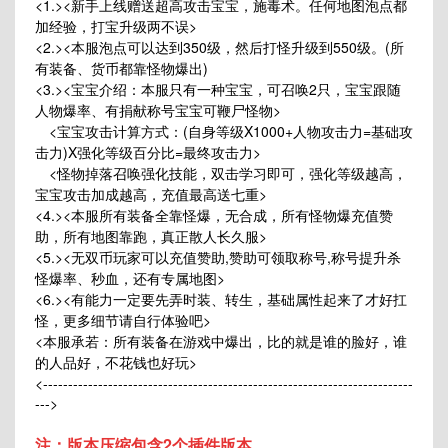
<1.><新手上线赠送超高攻击宝宝，施毒术。任何地图泡点都
加经验，打宝升级两不误>
<2.><本服泡点可以达到350级，然后打怪升级到550级。(所
有装备、货币都靠怪物爆出)
<3.><宝宝介绍：本服只有一种宝宝，可召唤2只，宝宝跟随
人物爆率、有捐献称号宝宝可鞭尸怪物>
<宝宝攻击计算方式：(自身等级X1000+人物攻击力=基础攻
击力)X强化等级百分比=最终攻击力>
<怪物掉落召唤强化技能，双击学习即可，强化等级越高，
宝宝攻击加成越高，充值最高送七重>
<4.><本服所有装备全靠怪爆，无合成，所有怪物爆充值赞
助，所有地图靠跑，真正散人长久服>
<5.><无双币玩家可以充值赞助,赞助可领取称号,称号提升杀
怪爆率、秒血，还有专属地图>
<6.><有能力一定要先弄时装、转生，基础属性起来了才好扛
怪，更多细节请自行体验吧>
<本服承若：所有装备在游戏中爆出，比的就是谁的脸好，谁
的人品好，不花钱也好玩>
<--------------------------------------------------------------------------
--->
注：版本压缩包含2个插件版本