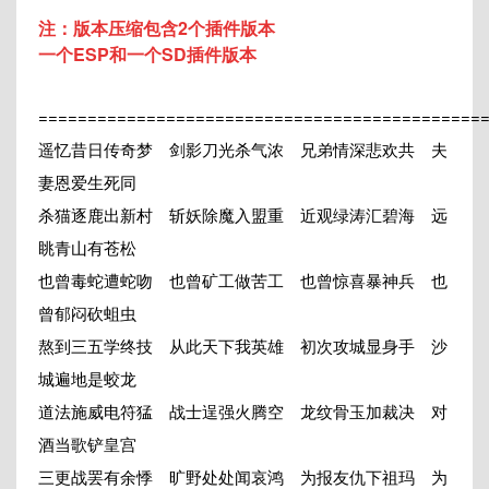
注：版本压缩包含2个插件版本
一个ESP和一个SD插件版本
=============================================
遥忆昔日传奇梦 剑影刀光杀气浓 兄弟情深悲欢共 夫
妻恩爱生死同
杀猫逐鹿出新村 斩妖除魔入盟重 近观绿涛汇碧海 远
眺青山有苍松
也曾毒蛇遭蛇吻 也曾矿工做苦工 也曾惊喜暴神兵 也
曾郁闷砍蛆虫
熬到三五学终技 从此天下我英雄 初次攻城显身手 沙
城遍地是蛟龙
道法施威电符猛 战士逞强火腾空 龙纹骨玉加裁决 对
酒当歌铲皇宫
三更战罢有余悸 旷野处处闻哀鸿 为报友仇下祖玛 为