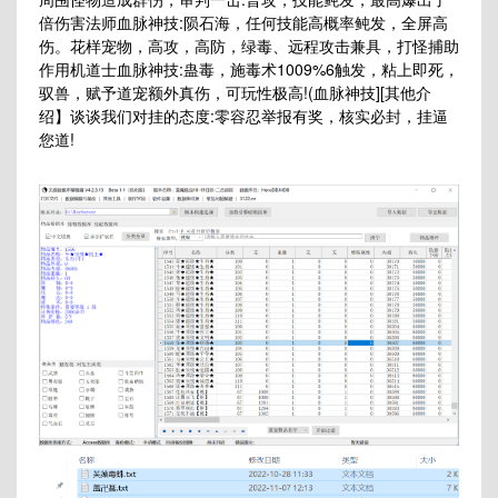
倍伤害法师血脉神技:陨石海，任何技能高概率鲀发，全屏高
伤。花样宠物，高攻，高防，绿毒、远程攻击兼具，打怪捕助
作用机道士血脉神技:蛊毒，施毒术1009%6触发，粘上即死，
驭兽，赋予道宠额外真伤，可玩性极高!(血脉神技][其他介
绍】谈谈我们对挂的态度:零容忍举报有奖，核实必封，挂逼
您道!