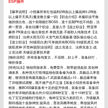
ESP插件
【爆率说明】:小怪爆所有红包福利2W血以上爆战神3.2W血
以上爆开天凤天(魔龙教主爆一切)【职业介绍】本服职业平衡
做的很出色，战十前期能打BOSS，道十后期PK也不鸡肋，法
师一贯强，喜欢玩哪个职业，直接入手【战士职业】:野蛮带
麻痹·PK靠走位·输出靠技术·单挑无敌·不能秒人纯靠技术【法
师职业】:法师火雨无CD·火龙气焰无视躲避·团队输出核心点
【道士职业】:50级双白虎(可单挑所有BOSS)·53级双虎王·56
级双虎神·开荒神器[职业说明】:战士克道士、法师克道士·战
士克法师·关键还是要技术硬
[物价说明】:所有装备纯复古，不花哨，好上手，装备好打，
物价保值，
[特色玩法】独创而脉体系，免费晋升，附带超强血技.首创神
诵体系，各种强大打怪增益独创装备修为体系，高极品儿率觉
醒，狠强强首饰最高极品+7.武器最高极品+10，极品爆率做
了详细测试调整，既不难产也不泛滥【装备介绍所有装备单件
鲀发，撸BOSS爆装备有十足的提升快感，装备全爆，装备回
收外有详细的装备出外介绍法师8种宝宝，道十10种宝宝，强
化了宝宝的辅助打怪能力，每种宝宝实力差距巨大，升级极具
期待感战十血脉神技:旋风击，普攻高概率鲀发，释放旋风对
周围怪物造成群伤，审判一击:普攻，技能鲀发，最高爆出了