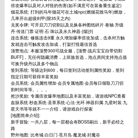
倍攻爆率以及对人对怪的伤害(如不满意可在装备重生鉴定)
烟花系统: 打到的马年烟花可在土城npc(燃烟花致马年)燃放，
几率开出超级剑甲(限35天之内)
兑奖令牌: 可开启刀刀切割以及兑换各种图纸碎片·卷轴·升级
丹·传送门票·证明·石·珠以及永久神器·{烟沙}
连击系统: 修炼连击9重 永久增加爆率倍攻加成，击杀对方触
发就连击可触发攻击加成，打架打怪最佳首选
顶赞泡点: 本服顶赞300可战全服，[顶赞·战兵宝宝自带切割
BUFF]，无任何隐藏消费，上班族首选，泡点房间支持泡点值
可换升级丹以及多个物品
签到系统: 等级达到600，每日签到活动签到属性奖励，签到
指定日期可获得丰富奖励
会员系统: 会员属性增加·会员专属地图·会员每日领取刀刀切
割时间等等。。。。
抢沙奖励: 专属倍攻爆率地图以及丰富奖励，请游戏NPC查看
血脉系统·秒血系统·圣章系统·心法·光环·神器归属·九星时装·九
星天书等等就不一一介绍，请游戏自行探索
[地图简单介绍]:
新手冒险: 一共八层，每一层都会有BOSS刷出，新手必经之
路
野外地图: 比奇城·白日门·苍月岛·魔龙城·封魔谷