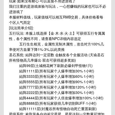
玩家·如果没有耐心·可以直接不用进游戏了
我们注重的是游戏体验与玩法，一心想赚钱的玩家也可以不必
进游戏了
本服材料值钱，玩家值钱可以相互RMB交易，具体价格看每
个区人气而定
[玩法简单介绍]:
五行玩法: 本服上线选择【金·木·水·火·土】可获得五行专属属
性，各个属性不同，请查看NPC详细内容选定
五行生生相克，金属性克制木属性，攻击对方100%几
率使对方血量下降1%-3%,以此类推
圣石系统: 結阵达到一定层数 会触发各个全服活动 (天谕圣石
所有怪物高几率爆出·双击可获得超多奖励)
結阵99层(土城桃花树下刷新必爆剑甲怪物1只)
結阵1111层(所有玩家个人爆率增加30%·1小时)
結阵3333层(所有玩家个人爆率增加60%·1小时)
結阵5555层(所有玩家个人爆率增加90%·1小时)
結阵7777层(所有玩家个人爆率增加120%·1小时)
結阵2222层(所有玩家个人爆率增加30%·1小时)
結阵4444层(所有玩家个人倍攻爆率增加100%·1小时)
結阵8888层(所有玩家获得几率切割BUFF·1小时)
結阵11111层(封魔谷所有怪物自动死亡重置刷新)
星级系统: 捡取装备自动鉴定星星，星星达到一定数量可增加