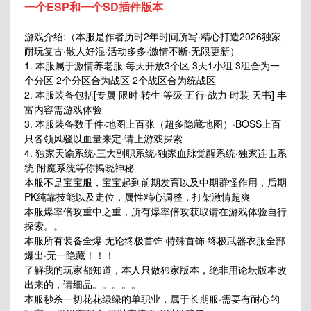
一个ESP和一个SD插件版本
游戏介绍:（本服是作者历时2年时间所写·精心打造2026独家
耐玩复古·散人好混·活动多多·激情不断·无限更新）
1. 本服属于激情养老服 每天开放3个区 3天1小组 3组合为一
个分区 2个分区合为战区 2个战区合为统战区
2. 本服装备包括[专属·限时·转生·等级·五行·战力·时装·天书] 丰
富内容需游戏体验
3. 本服装备数千件·地图上百张（超多隐藏地图）·BOSS上百
只各领风骚以血量来定·请上游戏探索
4. 独家天谕系统·三大副职系统·独家血脉觉醒系统·独家连击系
统·附魔系统等你揭晓神秘
本服不是宝宝服，宝宝起到前期发育以及中期群怪作用，后期
PK纯靠技能以及走位，属性精心调整，打架激情超爽
本服爆率倍攻重中之重，所有爆率倍攻获取请在游戏体验自行
探索。。
本服所有装备全爆·无论终极首饰·特殊首饰·终极武器衣服全部
爆出·无一隐藏！！！
了解我的玩家都知道，本人只做独家版本，绝非用论坛版本改
出来的，请细品。。。。。
本服秒杀一切花花绿绿的单职业，属于长期服·需要有耐心的