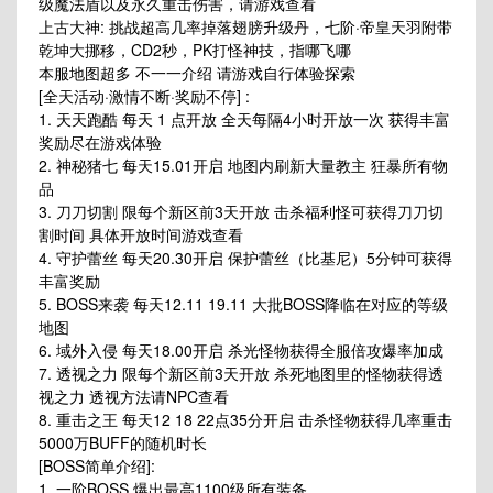
级魔法盾以及永久重击伤害，请游戏查看
上古大神: 挑战超高几率掉落翅膀升级丹，七阶·帝皇天羽附带
乾坤大挪移，CD2秒，PK打怪神技，指哪飞哪
本服地图超多 不一一介绍 请游戏自行体验探索
[全天活动·激情不断·奖励不停] :
1. 天天跑酷 每天 1 点开放 全天每隔4小时开放一次 获得丰富
奖励尽在游戏体验
2. 神秘猪七 每天15.01开启 地图内刷新大量教主 狂暴所有物
品
3. 刀刀切割 限每个新区前3天开放 击杀福利怪可获得刀刀切
割时间 具体开放时间游戏查看
4. 守护蕾丝 每天20.30开启 保护蕾丝（比基尼）5分钟可获得
丰富奖励
5. BOSS来袭 每天12.11 19.11 大批BOSS降临在对应的等级
地图
6. 域外入侵 每天18.00开启 杀光怪物获得全服倍攻爆率加成
7. 透视之力 限每个新区前3天开放 杀死地图里的怪物获得透
视之力 透视方法请NPC查看
8. 重击之王 每天12 18 22点35分开启 击杀怪物获得几率重击
5000万BUFF的随机时长
[BOSS简单介绍]:
1. 一阶BOSS 爆出最高1100级所有装备