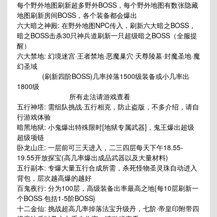
每个野外地图刷新超多野外BOSS，每个野外地图有数张隐藏
地图刷新房间BOSS，各个装备都会爆出
六大暗之神殿: 在野外地图NPC传入，刷新六大暗之BOSS，
暗之BOSS击杀30只神兵道刷新一只超级暗之BOSS（全服提
醒）
六大禁地: 幻境迷宫·王者禁地·恶魔巢穴·天尊陵墓·封魔圣地·魔
幻圣域
(刷新四阶BOSS)几率掉落1500级装备或小几率出
1800级
所有走法请游戏查看
五行神塔: 需组队挑战·五行相克，防止盗版，不多介绍，请自
行游戏体验
暗黑地狱: 小鬼爆出特殊限时[地狱专属武器]，鬼王爆出超级
超级项链
卧龙山庄: 一层前可三天进入，二三四层每天下午18.55-
19.55开放探宝(高几率爆出成品武器以及大量材料)
五行副本: 专爆大量五行合成所需，杀死怪物圣灵珠自动进入
背包，层次越高爆的越好
百鬼夜行: 分为100层，高级装备出率最高之地{每10层刷新一
个BOSS·包括1-5阶BOSS}
十二金仙: 挑战超高几率掉落法宝升级丹，七阶·帝皇印附带四