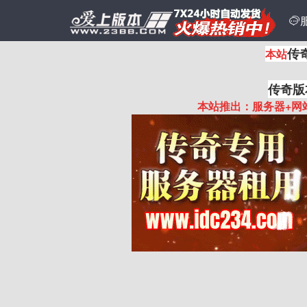

传
本站
传奇版
本站推出：服务器+网