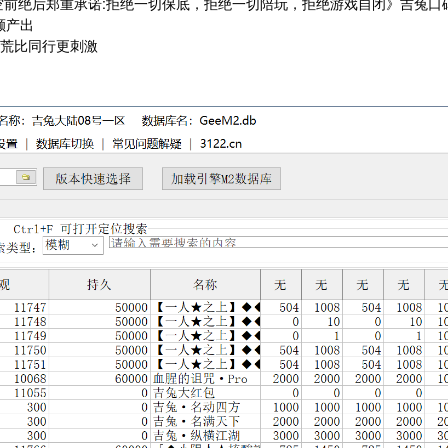
空前绝后郑重承诺:拒绝一切保底，拒绝一切陪玩，拒绝游戏自闭》吉兔口
高额产出
开荒比同行更刺激