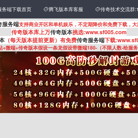
服务端下载首页
传奇技术交流群:14
腾飞版本库客服

奇服务端
支持商业开区和单机娱乐，不定期降价和免费下载，大
传奇
版本库上万
传奇版本
挑选:www.sf005.com
本
（每天版本提前更新
）有
免费
传奇服务端
下载:www.sf
站+微端+传奇版本假设一条龙假设带微端180-（不限人数-给服