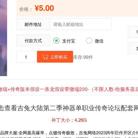
¥5.00
价格：
邮件地址
付款方式


支付宝
微信
立即购买
库存:99件

微端+传奇版本假设一条龙假设带微端230-（不限人数-给服务
击查看吉兔大陆第二季神器单职业传奇论坛配套
补丁大小：4.26G
品牌大服:全网最高爆率，点缀传奇极致，吉兔网络2023跨年巨作开区介绍