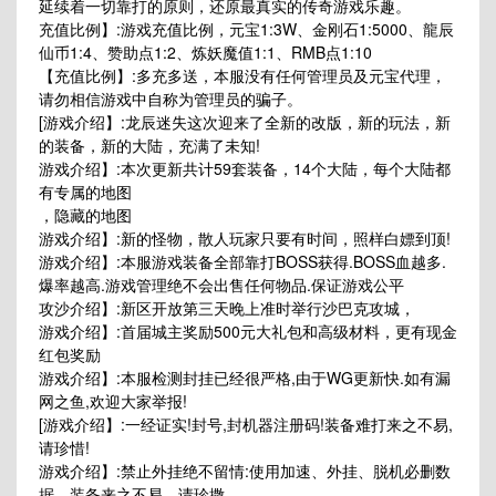
延续着一切靠打的原则，还原最真实的传奇游戏乐趣。
充值比例】:游戏充值比例，元宝1:3W、金刚石1:5000、龍辰
仙币1:4、赞助点1:2、炼妖魔值1:1、RMB点1:10
【充值比例】:多充多送，本服没有任何管理员及元宝代理，
请勿相信游戏中自称为管理员的骗子。
[游戏介绍】:龙辰迷失这次迎来了全新的改版，新的玩法，新
的装备，新的大陆，充满了未知!
游戏介绍】:本次更新共计59套装备，14个大陆，每个大陆都
有专属的地图
，隐藏的地图
游戏介绍】:新的怪物，散人玩家只要有时间，照样白嫖到顶!
游戏介绍】:本服游戏装备全部靠打BOSS获得.BOSS血越多.
爆率越高.游戏管理绝不会出售任何物品.保证游戏公平
攻沙介绍】:新区开放第三天晚上准时举行沙巴克攻城，
游戏介绍】:首届城主奖励500元大礼包和高级材料，更有现金
红包奖励
游戏介绍】:本服检测封挂已经很严格,由于WG更新快.如有漏
网之鱼,欢迎大家举报!
[游戏介绍】:一经证实!封号,封机器注册码!装备难打来之不易,
请珍惜!
游戏介绍】:禁止外挂绝不留情:使用加速、外挂、脱机必删数
据。装备来之不易，请珍撒