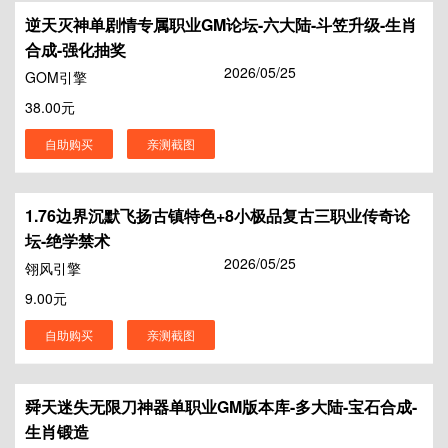
逆天灭神单剧情专属职业GM论坛-六大陆-斗笠升级-生肖
合成-强化抽奖
2026/05/25
GOM引擎
38.00元
自助购买
亲测截图
1.76边界沉默飞扬古镇特色+8小极品复古三职业传奇论
坛-绝学禁术
2026/05/25
翎风引擎
9.00元
自助购买
亲测截图
舜天迷失无限刀神器单职业GM版本库-多大陆-宝石合成-
生肖锻造